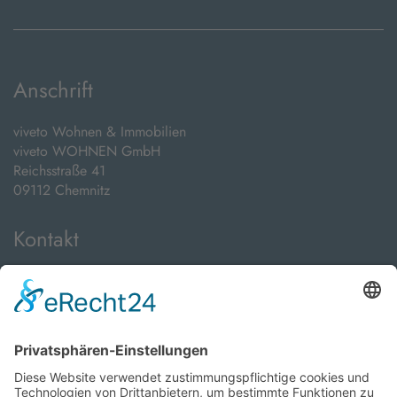
Anschrift
viveto Wohnen & Immobilien
viveto WOHNEN GmbH
Reichsstraße 41
09112 Chemnitz
Kontakt
Telefon:
+49 371 24089000
E-Mail:
info@viveto-immobilien.de