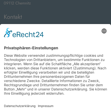
09112 Chemnitz
Kontakt
Telefon:
+49 371 24089000
E-Mail:
info@viveto-immobilien.de
Öffnungszeiten
Montag bis Freitag:
08:00 Uhr - 18:00 Uhr
sowie nach Vereinbarung