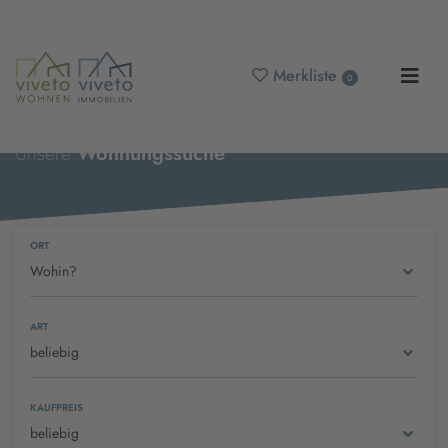
Merkliste
0
Unsere
Wohnungssuche
ORT
Wohin?
ART
beliebig
KAUFPREIS
beliebig