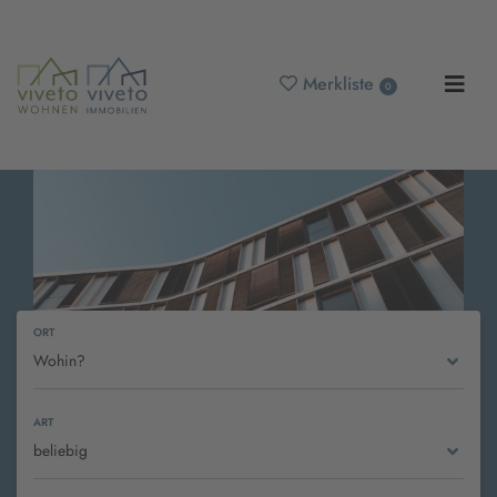
Merkliste
0
ORT
Wohin?
ART
viveto IMMOBILIEN - Ihr
beliebig
Immobilienmakler für Zwönitz