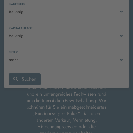
KAUFPREIS
beliebig
KAPITALANLAGE
beliebig
Region Erzgebirge, Zwickau, Chemnitz
und Vogtland. Wir verkaufen, vermieten
und verwalten Immobilien aller Art. Dazu
FILTER
gehören Eigentumswohnungen,
mehr
Wohnhäuser oder gewerbliche und
gemischt genutzte Objekte.
Suchen
Unser engagiertes und kompetentes Team
bietet Ihnen einen individuellen Service
und ein umfangreiches Fachwissen rund
um die Immobilien-Bewirtschaftung. Wir
schnüren für Sie ein maßgeschneidertes
„Rundum-sorglos-Paket“, das unter
anderem Verkauf, Vermietung,
Abrechnungsservice oder die