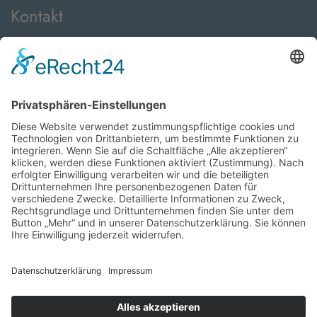
Kontakt
Telefon:
+49 371 24089000
E-Mail:
info@viveto-immobilien.de
Öffnungszeiten
Montag bis Freitag:
08:00 Uhr - 18:00 Uhr
sowie nach Vereinbarung
© 2026 viveto WOHNEN GmbH