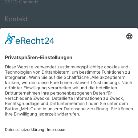
09112 Chemnitz
Kontakt
Telefon:
+49 371 24089000
E-Mail:
info@viveto-immobilien.de
Öffnungszeiten
Montag bis Freitag:
08:00 Uhr - 18:00 Uhr
sowie nach Vereinbarung