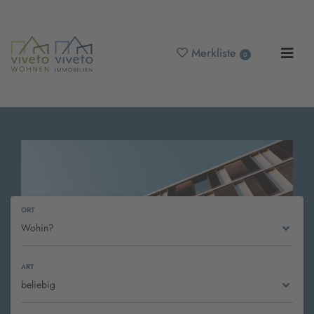
Merkliste
0
ORT
Wohin?
ART
beliebig