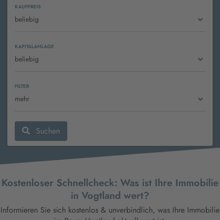
Immobilienmakler Vogtland
KAUFPREIS
beliebig
KAPITALANLAGE
beliebig
Immobilien kaufen oder verkaufen?
Mit
viveto
- Ihrem professionellen
FILTER
Immobilienmakler im Vogtland
- geht das
mehr
ganz einfach!
Suchen
Kostenloser Schnellcheck: Was ist Ihre Immobilie
in Vogtland wert?
Informieren Sie sich kostenlos & unverbindlich, was Ihre Immobilie