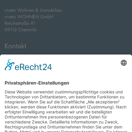
viveto Wohnen & Immobilien
viveto WOHNEN GmbH
Reichsstraße 41
09112 Chemnitz
Kontakt
Telefon:
+49 371 24089000
E-Mail:
info@viveto-immobilien.de
Öffnungszeiten
Montag bis Freitag:
08:00 Uhr - 18:00 Uhr