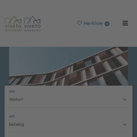
Merkliste
0
ORT
Wohin?
ART
Immobilienmakler
beliebig
Schwarzenberg