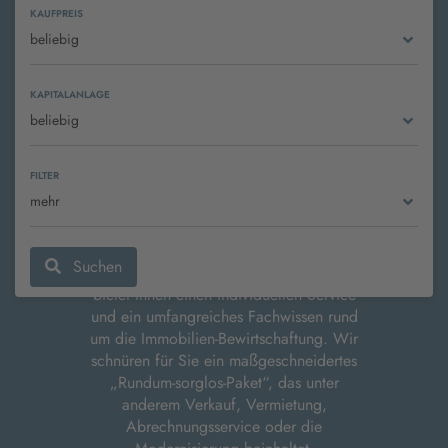
KAUFPREIS
beliebig
KAPITALANLAGE
beliebig
Region Erzgebirge, Zwickau, Chemnitz
und Vogtland. Wir verkaufen, vermieten
und verwalten Immobilien aller Art. Dazu
FILTER
gehören Eigentumswohnungen,
mehr
Wohnhäuser oder gewerbliche und
gemischt genutzte Objekte.
Suchen
Unser engagiertes und kompetentes Team
bietet Ihnen einen individuellen Service
und ein umfangreiches Fachwissen rund
um die Immobilien-Bewirtschaftung. Wir
schnüren für Sie ein maßgeschneidertes
„Rundum-sorglos-Paket“, das unter
anderem Verkauf, Vermietung,
Abrechnungsservice oder die