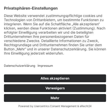
E-Mail:
info@viveto-immobilien.de
Öffnungszeiten
Montag bis Freitag:
08:00 Uhr - 18:00 Uhr
sowie nach Vereinbarung
© 2026 viveto WOHNEN GmbH
Impressum
/
Datenschutz
/
AGB
Login