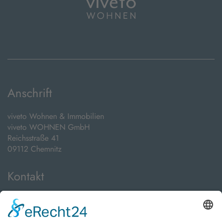
Anschrift
viveto Wohnen & Immobilien
viveto WOHNEN GmbH
Reichsstraße 41
09112 Chemnitz
Kontakt
Telefon:
+49 371 24089000