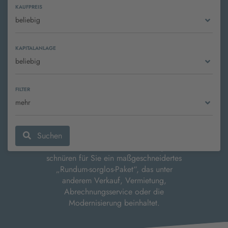
KAUFPREIS
beliebig
Region Erzgebirge, Zwickau, Chemnitz
und Vogtland. Wir verkaufen, vermieten
KAPITALANLAGE
und verwalten Immobilien aller Art. Dazu
beliebig
gehören Eigentumswohnungen,
Wohnhäuser oder gewerbliche und
FILTER
gemischt genutzte Objekte.
mehr
Unser engagiertes und kompetentes Team
bietet Ihnen einen individuellen Service
und ein umfangreiches Fachwissen rund
Suchen
um die Immobilien-Bewirtschaftung. Wir
schnüren für Sie ein maßgeschneidertes
„Rundum-sorglos-Paket“, das unter
anderem Verkauf, Vermietung,
Abrechnungsservice oder die
Modernisierung beinhaltet.