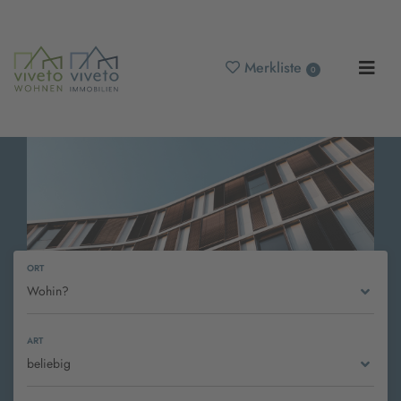
Merkliste
0
ORT
Wohin?
viveto IMMOBILIEN - Ihr
Immobilienmakler für Niesky
ART
beliebig