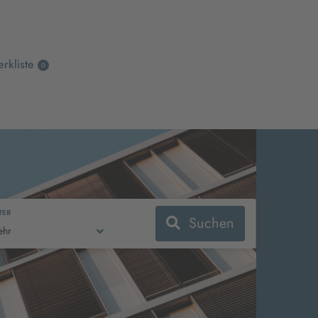
rkliste
0
LTER
Suchen
ehr