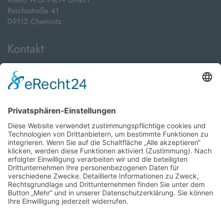
Reichsstraße 41
09112 Chemnitz
Kontakt
Telefon:
+49 371 24089000
E-Mail:
info@viveto-immobilien.de
Öffnungszeiten
Montag bis Freitag:
08:00 Uhr - 18:00 Uhr
sowie nach Vereinbarung