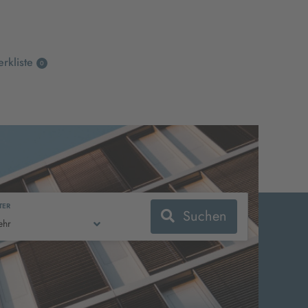
rkliste
0
LTER
Suchen
ehr