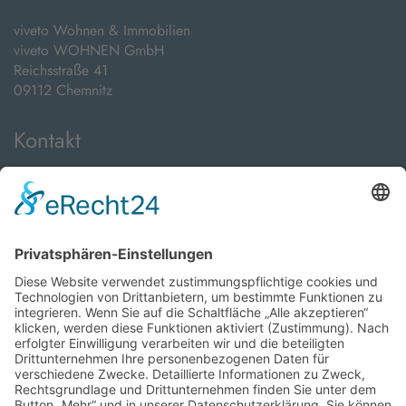
viveto Wohnen & Immobilien
viveto WOHNEN GmbH
Reichsstraße 41
09112 Chemnitz
Kontakt
Telefon:
+49 371 24089000
E-Mail:
info@viveto-immobilien.de
Öffnungszeiten
Montag bis Freitag:
08:00 Uhr - 18:00 Uhr