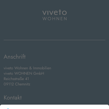
Anschrift
viveto Wohnen & Immobilien
viveto WOHNEN GmbH
Reichsstraße 41
09112 Chemnitz
Kontakt
Telefon: