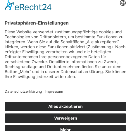
+49 371 24089000
E-Mail:
info@viveto-immobilien.de
Öffnungszeiten
Montag bis Freitag:
08:00 Uhr - 18:00 Uhr
sowie nach Vereinbarung
© 2026 viveto WOHNEN GmbH
Impressum
/
Datenschutz
/
AGB