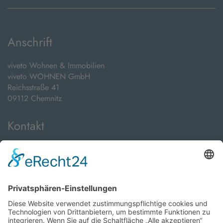
Anschrift
viveto Wohnen & Immobilien
viveto WOHNEN GmbH
Reichsstraße 41
09112 Chemnitz
Kontakt
Telefon:
+49 371 24089000
E-Mail:
info@viveto-immobilien.de
Öffnungszeiten